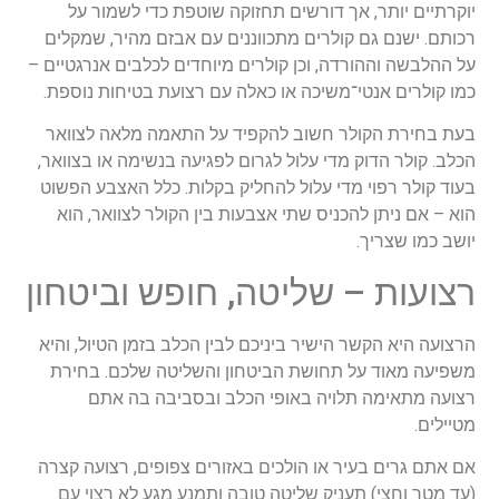
יוקרתיים יותר, אך דורשים תחזוקה שוטפת כדי לשמור על
רכותם. ישנם גם קולרים מתכווננים עם אבזם מהיר, שמקלים
על ההלבשה וההורדה, וכן קולרים מיוחדים לכלבים אנרגטיים –
כמו קולרים אנטי־משיכה או כאלה עם רצועת בטיחות נוספת.
בעת בחירת הקולר חשוב להקפיד על התאמה מלאה לצוואר
הכלב. קולר הדוק מדי עלול לגרום לפגיעה בנשימה או בצוואר,
בעוד קולר רפוי מדי עלול להחליק בקלות. כלל האצבע הפשוט
הוא – אם ניתן להכניס שתי אצבעות בין הקולר לצוואר, הוא
יושב כמו שצריך.
רצועות – שליטה, חופש וביטחון
הרצועה היא הקשר הישיר ביניכם לבין הכלב בזמן הטיול, והיא
משפיעה מאוד על תחושת הביטחון והשליטה שלכם. בחירת
רצועה מתאימה תלויה באופי הכלב ובסביבה בה אתם
מטיילים.
אם אתם גרים בעיר או הולכים באזורים צפופים, רצועה קצרה
(עד מטר וחצי) תעניק שליטה טובה ותמנע מגע לא רצוי עם