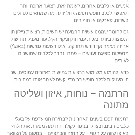
אנשים או כלבים אחרים. לעומת זאת, רצועה ארוכה יותר
תאפשר לכלב חופש תנועה גדול יותר, מה שמתאים לטיולים
בשדות, פארקים או חוף הים.
גם לחומר שממנו עשויה הרצועה יש חשיבות. רצועות ניילון הן
הנפוצות ביותר בזכות עמידותן וניקוין הקל. עור מעניק תחושת
אחיזה נעימה אך דורש תחזוקה, ואילו רצועות גמישות (באנג’י)
מספקות ספיגת זעזועים – פתרון נהדר לכלבים שמושכים
לעיתים.
כדאי להימנע משימוש ברצועות גמישות באזורים עמוסים, שכן
הן מעניקות לכלב חופש רב מדי וקשה לעצור אותו במהירות.
הרתמה – נוחות, איזון ושליטה
מתונה
רתמות הפכו בשנים האחרונות לבחירה המועדפת על בעלי
כלבים רבים, ובצדק. בניגוד לקולר, הרתמה מפזרת את הלחץ
באופן שווה על הגוף – על החזה והכתפיים – במקום על הצוואר.