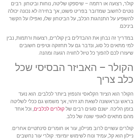
קולר, רצועה או רתמה – שיספקו שליטה, נוחות וביטחון. רבים
נוטים לחשוב שמדובר בפריט פשוט, אך בחירה לא נכונה יכולה
להשפיע על התנהגות הכלב, על הביטחון שלו, ואפילו על הקשר
ביניכם.
במדריך זה נבחן את ההבדלים בין קולרים, רצועות ורתמות, נבין
למי מתאים כל סוג, ונדבר גם על תחזוקה וטיפים חשובים
שיעזרו לכם להפוך כל טיול לחוויה רגועה ומהנה.
הקולר – האביזר הבסיסי שכל
כלב צריך
הקולר הוא הציוד הקלאסי והנפוץ ביותר לכלבים. הוא נועד
בראש ובראשונה לשאת תג זיהוי, אך משמש גם ככלי לשליטה
בזמן הליכה. ישנם סוגים רבים של
קולרים לכלבים
, וכל אחד
מהם מתאים לאופי שונה של כלב.
קולרים עשויים לרוב מניילון, עור או חומרים סינתטיים אחרים.
ניילון הוא קל, עמיד ונוח לשימוש יומיומי. קולרי עור נחשבים