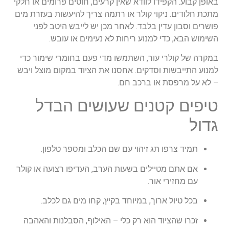
באופן קבוע. הקפידו לוודא שאין קרעים, חוטים פרומים או חלקי
מתכת חלודים. ניקוי קולר או רתמה צריך להיעשות בעזרת מים
פושרים וסבון עדין בלבד. לאחר מכן יש לייבש היטב לפני
השימוש הבא, כדי למנוע ריחות לא נעימים או עובש.
במקרה של קולרי עור, השתמשו מדי פעם בחומרי שימור כדי
למנוע התייבשות וסדקים. אחסנו את הציוד במקום מוצל ויבש
– לא על מרפסת או ברכב חם.
טיפים קטנים שעושים הבדל
גדול
תמיד צרפו תג זיהוי עם שם הכלב ומספר טלפון.
אם אתם מטיילים בשעות הערב, העדיפו רצועה או קולר
עם מחזירי אור.
בכל טיול ארוך, במיוחד בקיץ, קחו מים גם לכלב.
זכרו שהציוד הוא רק כלי – האילוף, הסבלנות והאהבה